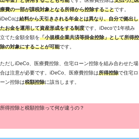
出年金）と併用することも可能
です。医療費控除は
支払った医
療費の一部が課税対象となる所得から控除すること
です。
iDeCoは
給料から天引きされる年金とは異なり、自分で拠出し
たお金を運用して資産形成をする制度
です。iDecoで1年積み
立てた金額全額を
「小規模企業共済等掛金控除」として所得控
除の対象にすることが可能
です。
ただしiDeCo、医療費控除、住宅ローン控除を組み合わせた場
合は注意が必要です。iDeCo、医療費控除は
所得控除
で住宅ロ
ーン控除は
税額控除
に該当します。
所得控除と税額控除って何が違うの？