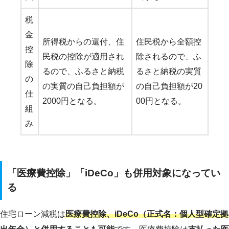
税
金
所得税からの還付、住
住民税から全額控
控
民税の控除が適用され
除されるので、ふ
除
るので、ふるさと納税
るさと納税の実質
の
の実質の自己負担額が
の自己負担額が20
仕
2000円となる。
00円となる。
組
み
「医療費控除」「iDeCo」も併用対象になってい
る
住宅ローン減税は
医療費控除、iDeCo（正式名：個人型確定拠