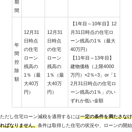
期
間
【1年目～10年目】12
12月31
12月31
月31日時点の住宅ロ
日時点
日時点
ーン残高の1％（最大
年
の住宅
の住宅
40万円）
間
ローン
ローン
【11年目～13年目】
控
残高の
残高の
建物価格（上限4000
除
1％（最
1％（最
万円）×2％÷3」or「1
額
大40万
大40万
2月31日時点の住宅ロ
円）
円）
ーン残高の1％」のい
ずれか低い金額
ただし住宅ローン減税を適用するには
一定の条件を満たさなけ
ればなりません。
条件は取得した住宅の状況や、ローンの開始