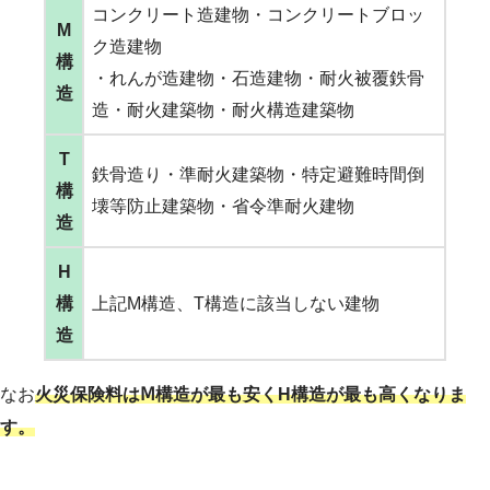
コンクリート造建物・コンクリートブロッ
M
ク造建物
構
・れんが造建物・石造建物・耐火被覆鉄骨
造
造・耐火建築物・耐火構造建築物
T
鉄骨造り・準耐火建築物・特定避難時間倒
構
壊等防止建築物・省令準耐火建物
造
H
構
上記M構造、T構造に該当しない建物
造
なお
火災保険料はⅯ構造が最も安くH構造が最も高くなりま
す。