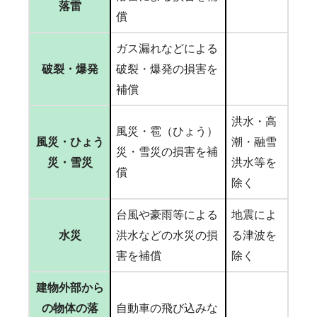
落雷
償
ガス漏れなどによる
破裂・爆発
破裂・爆発の損害を
補償
洪水・高
風災・雹（ひょう）
風災・ひょう
潮・融雪
災・雪災の損害を補
災・雪災
洪水等を
償
除く
台風や豪雨等による
地震によ
水災
洪水などの水災の損
る津波を
害を補償
除く
建物外部から
の物体の落
自動車の飛び込みな