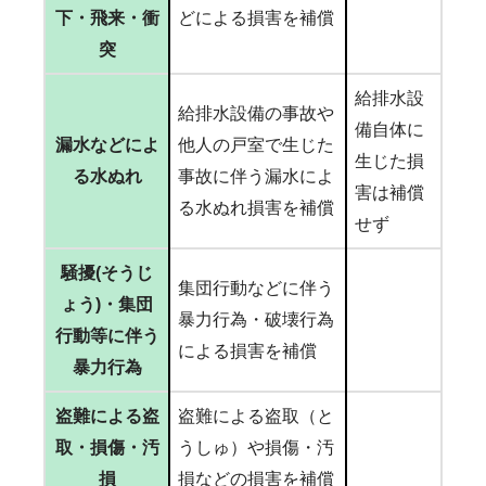
下・飛来・衝
どによる損害を補償
突
給排水設
給排水設備の事故や
備自体に
漏水などによ
他人の戸室で生じた
生じた損
る水ぬれ
事故に伴う漏水によ
害は補償
る水ぬれ損害を補償
せず
騒擾(そうじ
集団行動などに伴う
ょう)・集団
暴力行為・破壊行為
行動等に伴う
による損害を補償
暴力行為
盗難による盗
盗難による盗取（と
取・損傷・汚
うしゅ）や損傷・汚
損
損などの損害を補償