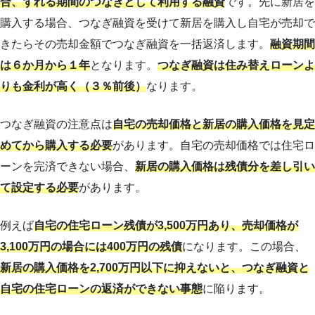
合、ずれる期間のつなぎとして利用する融資
です。先に新居を
購入する場合、つなぎ融資を受けて新居を購入し自宅が売却で
きたらその売却金額でつなぎ融資を一括返済します。
融資期間
は６か月から１年
となります。
つなぎ融資は住み替えローンよ
りも金利が高く（３％前後）
なります。
つなぎ融資の注意点は
自宅の売却価格と新居の購入価格を見定
めてから購入する必要
があります。自宅の売却価格では住宅ロ
ーンを完済できない場合、
新居の購入価格は残債分を差し引い
て設定する必要
があります。
例えば
自宅の住宅ローン残債が3,500万円あり、売却価格が
3,100万円の場合には400万円の残債
になります。この場合、
新居の購入価格を2,700万円以下に抑えないと、つなぎ融資と
自宅の住宅ローンの返済ができない事態
に陥ります。